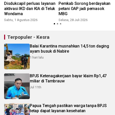
Disdukcapil perluas layanan
Pemkab Sorong berdayakan
aktivasi IKD dan KIA di Teluk
petani OAP jadi pemasok
Wondama
MBG
Sabtu, 1 Agustus 2026
Selasa, 28 Juli 2026
J
Terpopuler - Kesra
Balai Karantina musnahkan 14,5 ton daging
ayam busuk di Nabire
1 hari lalu
BPJS Ketenagakerjaan bayar klaim Rp1,47
miliar di Tambrauw
Jul 11th
Papua Tengah pastikan warga tanpa BPJS
tetap dapat layanan kesehatan