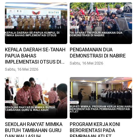
KEPALA DAERAH SE-TANAH
PENGAMANAN DUA
PAPUA BAHAS
DEMONSTRASI DI NABIRE
IMPLEMENTASI OTSUS DI
Sabtu, 16 Mei 2026
TIMIKA
Sabtu, 16 Mei 2026
SEKOLAH RAKYAT MIMIKA
PROGRAM KERJA KONI
BUTUH TAMBAHAN GURU
BERORIENTASI PADA
DAN WALI ASUH
PEMBINAAN ATLET