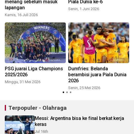
menang sebelum masuk
Piala Dunia ke-6
lapangan
Senin, 1 Juni 2026
Kamis, 16 Juli 2026
r
PSG juarai Liga Champions
Dumfries: Belanda
2025/2026
berambisi juara Piala Dunia
2026
Minggu, 31 Mei 2026
Senin, 25 Mei 2026
Terpopuler - Olahraga
Messi: Argentina bisa ke final berkat kerja
keras
Jul 16th