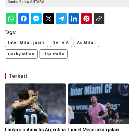
Kantor Berita ANTARA.
Tags:
Inter Milan juara
Serie A
Ac Milan
Derby Milan
Liga Italia
Terkait
Lautaro optimistis Argentina
Lionel Messi akan jalani
En