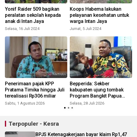
Yonif Raider 509 bagikan
Koops Habema lakukan
peralatan sekolah kepada
pelayanan kesehatan untuk
anak di Intan Jaya
warga Intan Jaya
Selasa, 16 Juli 2024
Jumat, 5 Juli 2024
M
Penerimaan pajak KPP
Bepperida: Sekber
Pratama Timika hingga Juli
kabupaten ujung tombak
terealisasi Rp306 miliar
Program Bangkit Papua
Tengah
Sabtu, 1 Agustus 2026
Selasa, 28 Juli 2026
K
Terpopuler - Kesra
BPJS Ketenagakerjaan bayar klaim Rp1,47