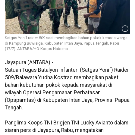
Satgas Yonif raider 509 saat membagikan bahan pokok kepada warga
di Kampung Buwisiga, Kabupaten Intan Jaya, Papua Tengah, Rabu
(17/7). ANTARA/HO-Koops Habema
Jayapura (ANTARA) -
Satuan Tugas Batalyon Infanteri (Satgas Yonif) Raider
509/Balawara Yudha Kostrad membagikan paket
bahan kebutuhan pokok kepada masyarakat di
wilayah Operasi Pengamanan Perbatasan
(Opspamtas) di Kabupaten Intan Jaya, Provinsi Papua
Tengah.
Panglima Koops TNI Brigjen TNI Lucky Avianto dalam
siaran pers di Jayapura, Rabu, mengatakan