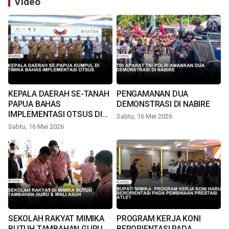
Video
KEPALA DAERAH SE-TANAH
PENGAMANAN DUA
PAPUA BAHAS
DEMONSTRASI DI NABIRE
IMPLEMENTASI OTSUS DI
Sabtu, 16 Mei 2026
TIMIKA
Sabtu, 16 Mei 2026
SEKOLAH RAKYAT MIMIKA
PROGRAM KERJA KONI
BUTUH TAMBAHAN GURU
BERORIENTASI PADA