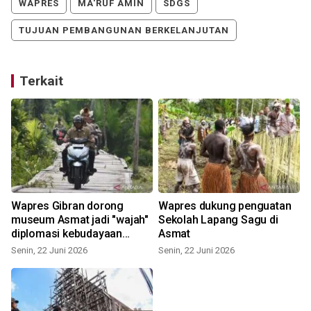
WAPRES
MA'RUF AMIN
SDGS
TUJUAN PEMBANGUNAN BERKELANJUTAN
Terkait
Wapres Gibran dorong
Wapres dukung penguatan
museum Asmat jadi "wajah"
Sekolah Lapang Sagu di
diplomasi kebudayaan
Asmat
Papua
Senin, 22 Juni 2026
Senin, 22 Juni 2026
S