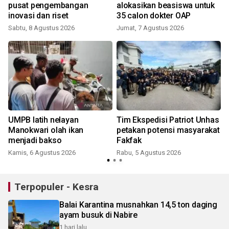
pusat pengembangan
alokasikan beasiswa untuk
inovasi dan riset
35 calon dokter OAP
Sabtu, 8 Agustus 2026
Jumat, 7 Agustus 2026
UMPB latih nelayan
Tim Ekspedisi Patriot Unhas
Manokwari olah ikan
petakan potensi masyarakat
t
menjadi bakso
Fakfak
Kamis, 6 Agustus 2026
Rabu, 5 Agustus 2026
K
Terpopuler - Kesra
Balai Karantina musnahkan 14,5 ton daging
ayam busuk di Nabire
1 hari lalu