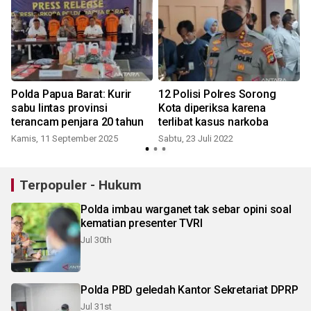
Polda Papua Barat: Kurir
12 Polisi Polres Sorong
sabu lintas provinsi
Kota diperiksa karena
terancam penjara 20 tahun
terlibat kasus narkoba
Kamis, 11 September 2025
Sabtu, 23 Juli 2022
S
Terpopuler - Hukum
Polda imbau warganet tak sebar opini soal
kematian presenter TVRI
Jul 30th
Polda PBD geledah Kantor Sekretariat DPRP
Jul 31st