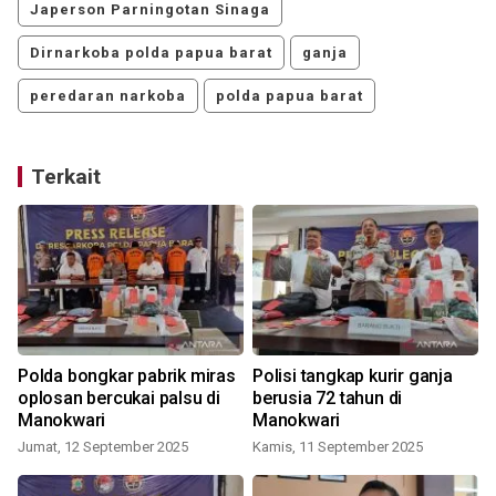
Japerson Parningotan Sinaga
Dirnarkoba polda papua barat
ganja
peredaran narkoba
polda papua barat
Terkait
Polda bongkar pabrik miras
Polisi tangkap kurir ganja
oplosan bercukai palsu di
berusia 72 tahun di
Manokwari
Manokwari
Jumat, 12 September 2025
Kamis, 11 September 2025
K