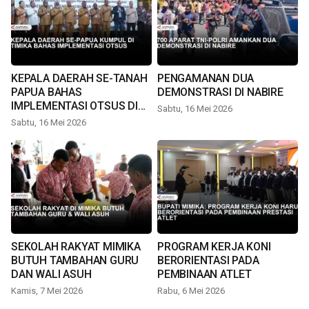
KEPALA DAERAH SE-TANAH
PENGAMANAN DUA
PAPUA BAHAS
DEMONSTRASI DI NABIRE
IMPLEMENTASI OTSUS DI
Sabtu, 16 Mei 2026
TIMIKA
Sabtu, 16 Mei 2026
SEKOLAH RAKYAT MIMIKA
PROGRAM KERJA KONI
BUTUH TAMBAHAN GURU
BERORIENTASI PADA
DAN WALI ASUH
PEMBINAAN ATLET
Kamis, 7 Mei 2026
Rabu, 6 Mei 2026