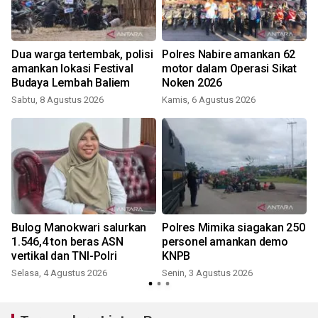
Dua warga tertembak, polisi
Polres Nabire amankan 62
amankan lokasi Festival
motor dalam Operasi Sikat
Budaya Lembah Baliem
Noken 2026
Sabtu, 8 Agustus 2026
Kamis, 6 Agustus 2026
J
t
Bulog Manokwari salurkan
Polres Mimika siagakan 250
1.546,4 ton beras ASN
personel amankan demo
vertikal dan TNI-Polri
KNPB
Selasa, 4 Agustus 2026
Senin, 3 Agustus 2026
K