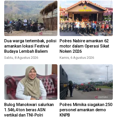
Dua warga tertembak, polisi
Polres Nabire amankan 62
amankan lokasi Festival
motor dalam Operasi Sikat
Budaya Lembah Baliem
Noken 2026
Sabtu, 8 Agustus 2026
Kamis, 6 Agustus 2026
J
t
Bulog Manokwari salurkan
Polres Mimika siagakan 250
1.546,4 ton beras ASN
personel amankan demo
vertikal dan TNI-Polri
KNPB