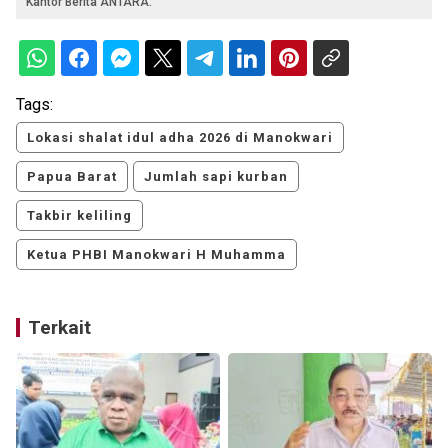
Kantor Berita ANTARA.
Tags:
Lokasi shalat idul adha 2026 di Manokwari
Papua Barat
Jumlah sapi kurban
Takbir keliling
Ketua PHBI Manokwari H Muhamma
Terkait