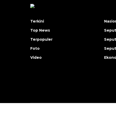
Terkini
Nasio
Top News
Seput
Terpopuler
Seput
Foto
Seput
Video
Ekon
Copyright © ANTARA