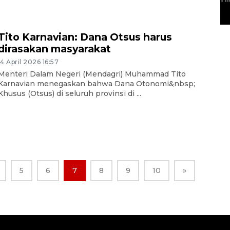
29 April 2026 17:04
Tito Karnavian: Dana Otsus harus
dirasakan masyarakat
14 April 2026 16:57
Menteri Dalam Negeri (Mendagri) Muhammad Tito
Karnavian menegaskan bahwa Dana Otonomi&nbsp;
Khusus (Otsus) di seluruh provinsi di ...
5
6
7
8
9
10
»