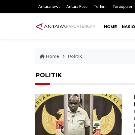
Antaranews
Antara Foto
Terkini
Terpopuler
HOME
NASI
Home
Politik
POLITIK