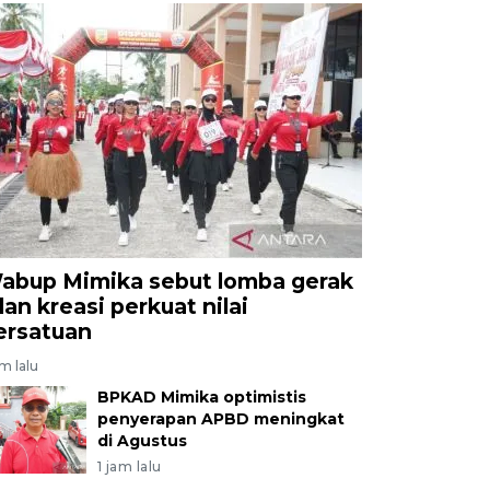
abup Mimika sebut lomba gerak
lan kreasi perkuat nilai
ersatuan
am lalu
BPKAD Mimika optimistis
penyerapan APBD meningkat
di Agustus
1 jam lalu