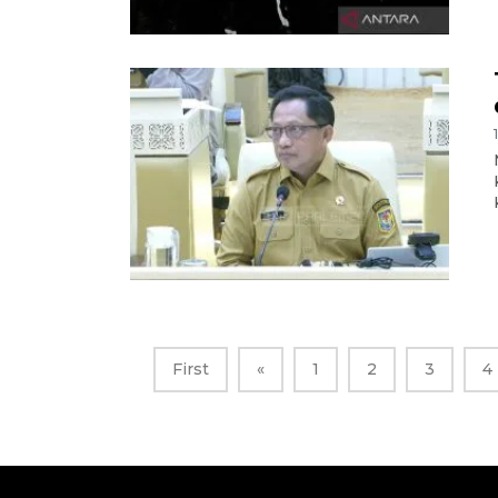
First
«
1
2
3
4