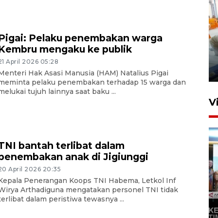
Pigai: Pelaku penembakan warga
Mewujudkan damai di Kwamki
Kembru mengaku ke publik
Narama
21 April 2026 05:28
8 Januari 2026 20:19
Menteri Hak Asasi Manusia (HAM) Natalius Pigai
meminta pelaku penembakan terhadap 15 warga dan
melukai tujuh lainnya saat baku ...
V
TNI bantah terlibat dalam
penembakan anak di Jigiunggi
20 April 2026 20:35
Kepala Penerangan Koops TNI Habema, Letkol Inf
Wirya Arthadiguna mengatakan personel TNI tidak
KORMI MIMIKA RUTIN GELAR
terlibat dalam peristiwa tewasnya ...
"CAR FREE DAY" SETIAP
SABTU