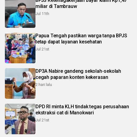
BPJS Ketenagakerjaan bayar klaim Rp1,47
miliar di Tambrauw
Jul 11th
Papua Tengah pastikan warga tanpa BPJS
tetap dapat layanan kesehatan
Jul 21st
DP3A Nabire gandeng sekolah-sekolah
cegah paparan konten kekerasan
2 hari lalu
DPD RI minta KLH tindak tegas perusahaan
ekstraksi cat di Manokwari
Jul 21st