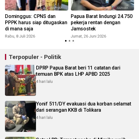
Dominggus: CPNS dan
Papua Barat lindungi 24.750
PPPK harus siap ditugaskan
pekerja rentan dengan
di mana saja
Jamsostek
Rabu, 8 Juli 2026
Jumat, 26 Juni 2026
S
Terpopuler - Politik
DPRP Papua Barat beri 11 catatan dari
temuan BPK atas LHP APBD 2025
4 hari lalu
Yonif 511/DY evakuasi dua korban selamat
dari serangan KKB di Tolikara
4 hari lalu