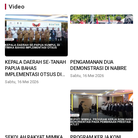
Video
KEPALA DAERAH SE-TANAH
PENGAMANAN DUA
PAPUA BAHAS
DEMONSTRASI DI NABIRE
IMPLEMENTASI OTSUS DI
Sabtu, 16 Mei 2026
TIMIKA
Sabtu, 16 Mei 2026
SEKOLAH RAKYAT MIMIKA
PROGRAM KERJA KONI