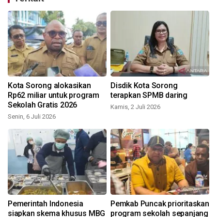
a
Kota Sorong alokasikan
Disdik Kota Sorong
Rp62 miliar untuk program
terapkan SPMB daring
Sekolah Gratis 2026
Kamis, 2 Juli 2026
Senin, 6 Juli 2026
J
Pemerintah Indonesia
Pemkab Puncak prioritaskan
"
siapkan skema khusus MBG
program sekolah sepanjang