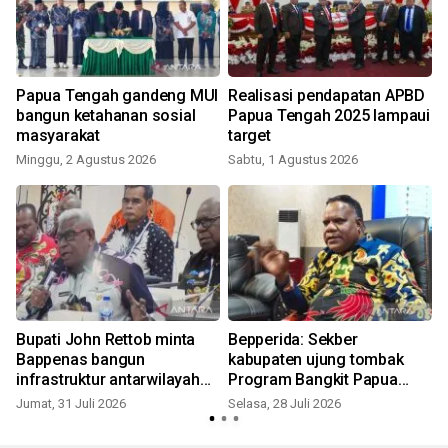
Papua Tengah gandeng MUI
Realisasi pendapatan APBD
M
bangun ketahanan sosial
Papua Tengah 2025 lampaui
masyarakat
target
Minggu, 2 Agustus 2026
Sabtu, 1 Agustus 2026
S
Bupati John Rettob minta
Bepperida: Sekber
Bappenas bangun
kabupaten ujung tombak
infrastruktur antarwilayah
Program Bangkit Papua
Papua
Tengah
Jumat, 31 Juli 2026
Selasa, 28 Juli 2026
J