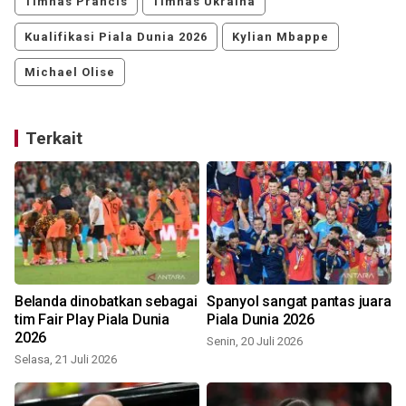
Timnas Prancis
Timnas Ukraina
Kualifikasi Piala Dunia 2026
Kylian Mbappe
Michael Olise
Terkait
Belanda dinobatkan sebagai
Spanyol sangat pantas juara
tim Fair Play Piala Dunia
Piala Dunia 2026
2026
Senin, 20 Juli 2026
Selasa, 21 Juli 2026
M