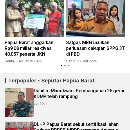
Papua Barat anggarkan
Satgas MBG usulkan
Rp9,08 miliar reaktivasi
perluasan cakupan SPPG 3T
40.057 peserta JKN
di PBD
R
Senin, 3 Agustus 2026
Senin, 27 Juli 2026
Terpopuler - Seputar Papua Barat
Dandim Manokwari: Pembangunan 26 gerai
KDMP telah rampung
Jul 19th
DLHP Papua Barat sebut sertifikasi lahan