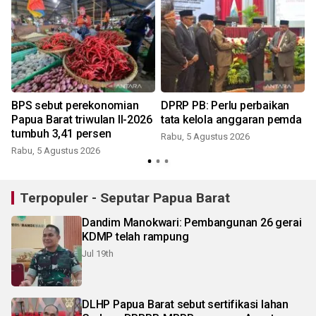
BPS sebut perekonomian
DPRP PB: Perlu perbaikan
a
Papua Barat triwulan II-2026
tata kelola anggaran pemda
tumbuh 3,41 persen
Rabu, 5 Agustus 2026
Rabu, 5 Agustus 2026
Terpopuler - Seputar Papua Barat
Dandim Manokwari: Pembangunan 26 gerai
KDMP telah rampung
Jul 19th
DLHP Papua Barat sebut sertifikasi lahan