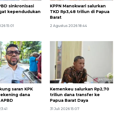
PBD sinkronisasi
KPPN Manokwari salurkan
egat kependudukan
TKD Rp3,48 triliun di Papua
Barat
26 15:01
2 Agustus 2026 18:44
Memberantas kejahatan
jalanan Jakarta
kung saran KPK
Kemenkeu salurkan Rp2,70
rekening dana
triliun dana transfer ke
2026-08-05 18:00:00
i APBD
Papua Barat Daya
23:41
31 Juli 2026 15:07