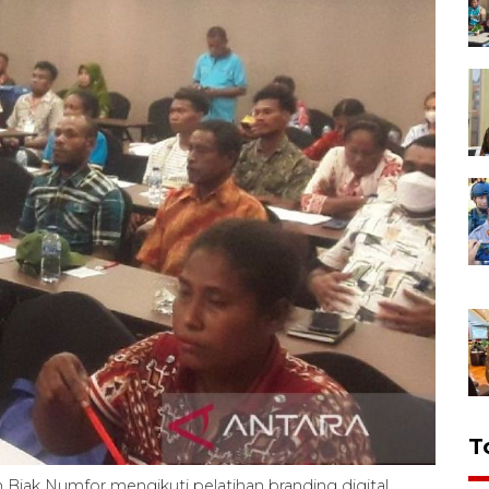
T
n Biak Numfor mengikuti pelatihan branding digital