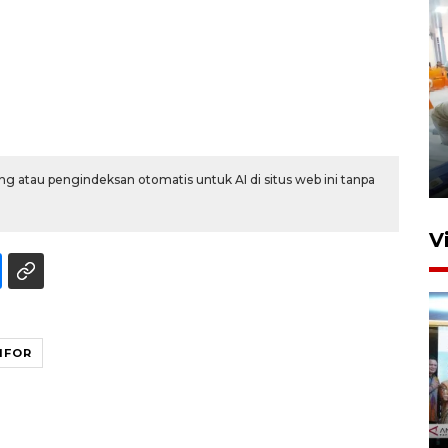
Mewujudkan damai di Kwamki
Narama
8 Januari 2026 20:19
g atau pengindeksan otomatis untuk AI di situs web ini tanpa
V
MFOR
KORMI MIMIKA RUTIN GELAR