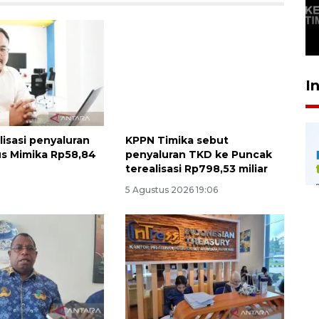
"CAR FREE DAY" SETIAP
SABTU
29 April 2026 17:04
I
lisasi penyaluran
KPPN Timika sebut
s Mimika Rp58,84
penyaluran TKD ke Puncak
terealisasi Rp798,53 miliar
5 Agustus 2026 19:06