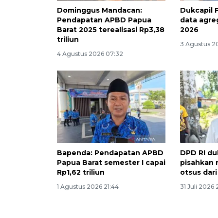
Dominggus Mandacan:
Dukcapil 
Pendapatan APBD Papua
data agr
Barat 2025 terealisasi Rp3,38
2026
triliun
3 Agustus 20
4 Agustus 2026 07:32
Bapenda: Pendapatan APBD
DPD RI du
Papua Barat semester I capai
pisahkan 
Rp1,62 triliun
otsus dar
1 Agustus 2026 21:44
31 Juli 2026 