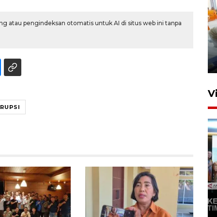
g atau pengindeksan otomatis untuk AI di situs web ini tanpa
Mewujudkan damai di Kwamki
Narama
8 Januari 2026 20:19
V
RUPSI
KORMI MIMIKA RUTIN GELAR
"CAR FREE DAY" SETIAP
SABTU