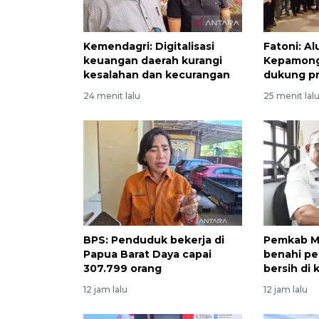
Kemendagri: Digitalisasi
Fatoni: A
keuangan daerah kurangi
Kepamong
kesalahan dan kecurangan
dukung p
24 menit lalu
25 menit lal
BPS: Penduduk bekerja di
Pemkab M
Papua Barat Daya capai
benahi pe
307.799 orang
bersih di 
12 jam lalu
12 jam lalu