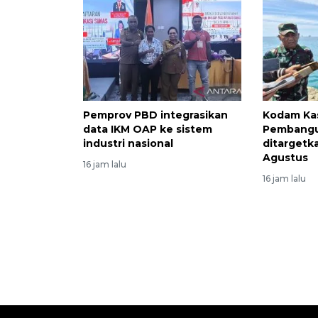
Pemprov PBD integrasikan
Kodam Kas
data IKM OAP ke sistem
Pembangu
industri nasional
ditargetk
Agustus
16 jam lalu
16 jam lalu