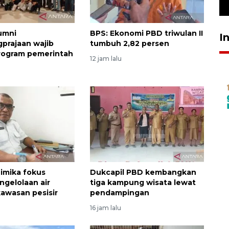
29 April 2026 17:04
lumni
BPS: Ekonomi PBD triwulan II
I
prajaan wajib
tumbuh 2,82 persen
rogram pemerintah
12 jam lalu
u
imika fokus
Dukcapil PBD kembangkan
ngelolaan air
tiga kampung wisata lewat
kawasan pesisir
pendampingan
16 jam lalu