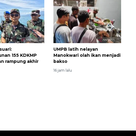
uari:
UMPB latih nelayan
nan 155 KDKMP
Manokwari olah ikan menjadi
an rampung akhir
bakso
16 jam lalu
Vaksin HPV untuk siswa laki-
laki
2026-08-06 06:30:00