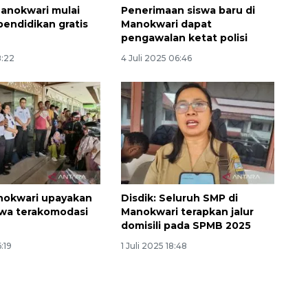
anokwari mulai
Penerimaan siswa baru di
pendidikan gratis
Manokwari dapat
pengawalan ketat polisi
8:22
4 Juli 2025 06:46
nokwari upayakan
Disdik: Seluruh SMP di
wa terakomodasi
Manokwari terapkan jalur
domisili pada SPMB 2025
6:19
1 Juli 2025 18:48