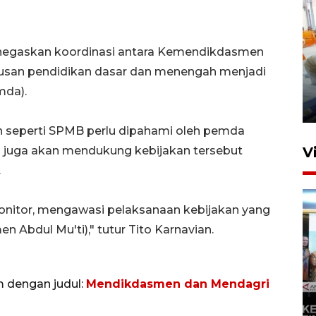
negaskan koordinasi antara Kemendikdasmen
Mewujudkan damai di Kwamki
rusan pendidikan dasar dan menengah menjadi
Narama
mda).
8 Januari 2026 20:19
an seperti SPMB perlu dipahami oleh pemda
i juga akan mendukung kebijakan tersebut
V
.
itor, mengawasi pelaksanaan kebijakan yang
 Abdul Mu'ti)," tutur Tito Karnavian.
KORMI MIMIKA RUTIN GELAR
m dengan judul:
Mendikdasmen dan Mendagri
"CAR FREE DAY" SETIAP