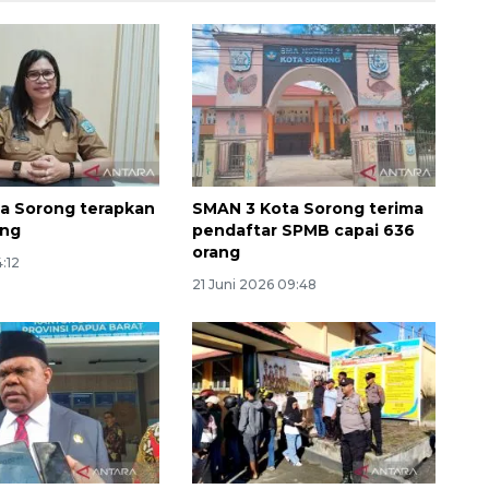
ta Sorong terapkan
SMAN 3 Kota Sorong terima
ing
pendaftar SPMB capai 636
orang
4:12
21 Juni 2026 09:48
Vaksin HPV untuk siswa laki-
laki
2026-08-06 06:30:00