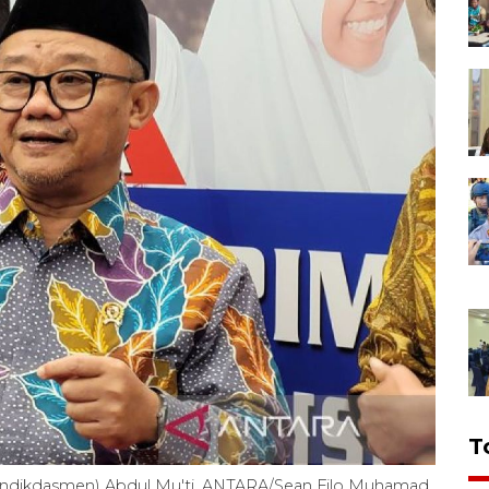
T
ndikdasmen) Abdul Mu'ti. ANTARA/Sean Filo Muhamad