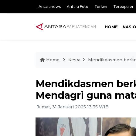
Antaranews
Antara Foto
Terkini
Terpopuler
HOME
NASI
Home
Kesra
Mendikdasmen berko
Mendikdasmen berk
Mendagri guna ma
Jumat, 31 Januari 2025 13:35 WIB