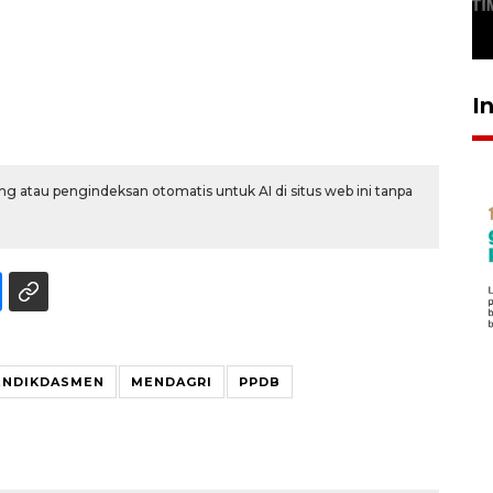
SABTU
29 April 2026 17:04
I
g atau pengindeksan otomatis untuk AI di situs web ini tanpa
NDIKDASMEN
MENDAGRI
PPDB