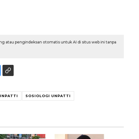
g atau pengindeksan otomatis untuk AI di situs web ini tanpa
Ekonomi triwulan II-2026
tumbuh 5,29 persen
 UNPATTI
SOSIOLOGI UNPATTI
2026-08-06 18:45:00