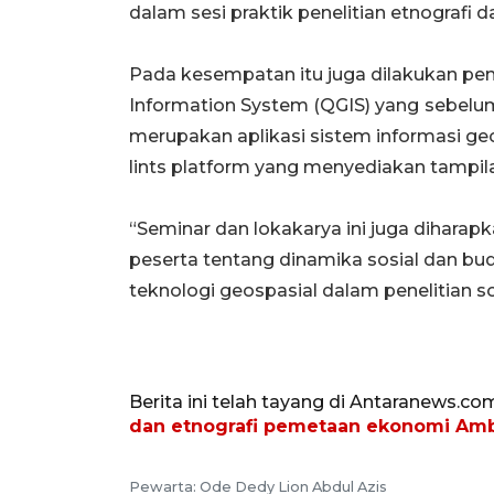
dalam sesi praktik penelitian etnografi
Pada kesempatan itu juga dilakukan p
Information System (QGIS) yang
sebelu
merupakan aplikasi sistem informasi ge
lints platform yang menyediakan tampilan
“Seminar dan lokakarya ini juga diha
peserta tentang dinamika sosial dan b
teknologi geospasial dalam penelitian so
Berita ini telah tayang di Antaranews.co
dan etnografi pemetaan ekonomi Am
Pewarta: Ode Dedy Lion Abdul Azis