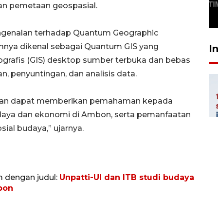
SABTU
 dan pemetaan geospasial.
29 April 2026 17:04
engenalan terhadap Quantum Geographic
mnya dikenal sebagai Quantum GIS yang
I
ografis (GIS) desktop sumber terbuka dan bebas
, penyuntingan, dan analisis data.
rapkan dapat memberikan pemahaman kepada
udaya dan ekonomi di Ambon, serta pemanfaatan
sial budaya,” ujarnya.
m dengan judul:
Unpatti-UI dan ITB studi budaya
bon