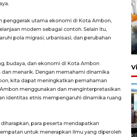
aya.
n penggerak utama ekonomi di Kota Ambon,
elanjaan modern sebagai contoh. Selain itu,
Mewujudkan damai di Kwamki
hi pola migrasi, urbanisasi, dan perubahan
Narama
8 Januari 2026 20:19
ng, budaya, dan ekonomi di Kota Ambon
V
s dan menarik. Dengan memahami dinamika
mbon, kita dapat meningkatkan pemahaman
a Ambon menggunakan dan menginterpretasikan
an identitas etnis mempengaruhi dinamika ruang
ni diharapkan, para peserta mendapatkan
KORMI MIMIKA RUTIN GELAR
"CAR FREE DAY" SETIAP
sempatan untuk menerapkan ilmu yang diperoleh