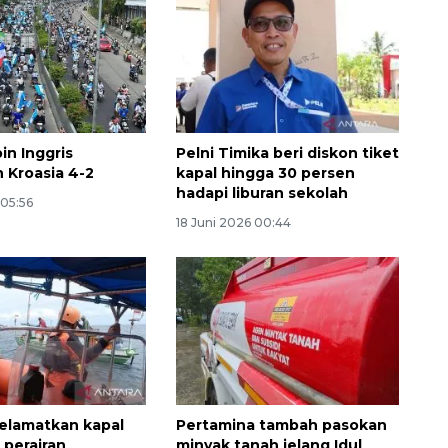
in Inggris
Pelni Timika beri diskon tiket
 Kroasia 4-2
kapal hingga 30 persen
hadapi liburan sekolah
 05:56
18 Juni 2026 00:44
elamatkan kapal
Pertamina tambah pasokan
 perairan
minyak tanah jelang Idul