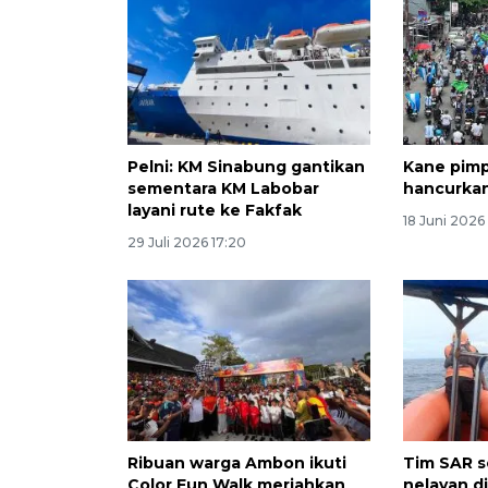
Pelni: KM Sinabung gantikan
Kane pimp
sementara KM Labobar
hancurkan
layani rute ke Fakfak
18 Juni 2026
29 Juli 2026 17:20
Ribuan warga Ambon ikuti
Tim SAR s
Color Fun Walk meriahkan
nelayan di