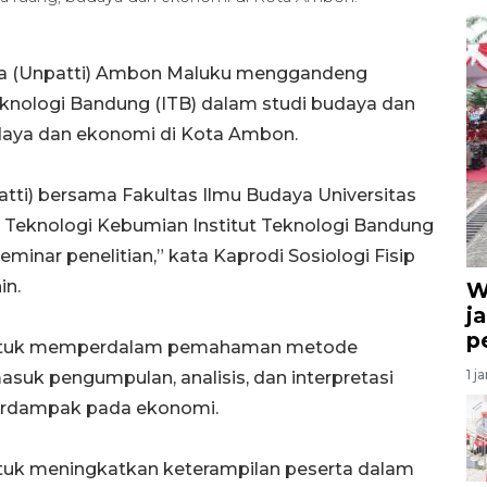
ra (Unpatti) Ambon Maluku menggandeng
 Teknologi Bandung (ITB) dalam studi budaya dan
daya dan ekonomi di Kota Ambon.
atti) bersama Fakultas Ilmu Budaya Universitas
an Teknologi Kebumian Institut Teknologi Bandung
eminar penelitian,” kata Kaprodi Sosiologi Fisip
in.
W
ja
p
n untuk memperdalam pemahaman metode
1 j
masuk pengumpulan, analisis, dan interpretasi
berdampak pada ekonomi.
n untuk meningkatkan keterampilan peserta dalam