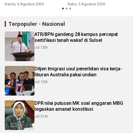
Agustus
Kamis, 6 Agustus 2026
Rabu, 5 Agustus 2026
Terpopuler - Nasional
ATR/BPN gandeng 28 kampus percepat
sertifikasi tanah wakaf di Sulsel
Jul 12th
Ditjen Imigrasi usul penerbitan visa kerja-
liburan Australia pakai undian
Jul 12th
DPR nilai putusan MK soal anggaran MBG
tegaskan amanat konstitusi
Jul 31st