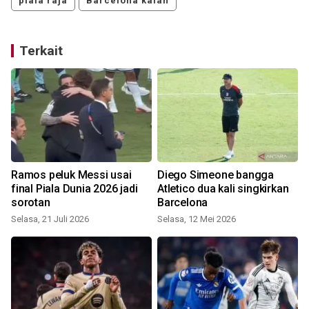
piala raja
Barcelona kalah
Terkait
Ramos peluk Messi usai
Diego Simeone bangga
final Piala Dunia 2026 jadi
Atletico dua kali singkirkan
sorotan
Barcelona
S
Selasa, 21 Juli 2026
Selasa, 12 Mei 2026