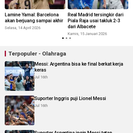
Lamine Yamal: Barcelona
Real Madrid tersingkir dari
y
akan berjuang sampai akhir
Piala Raja usai takluk 2-3
K
dari Albacete
Selasa, 14 April 2026
Kamis, 15 Januari 2026
Terpopuler - Olahraga
Messi: Argentina bisa ke final berkat kerja
keras
Jul 16th
Suporter Inggris puji Lionel Messi
Jul 16th
Suporter Argentina ingin Messi tetap