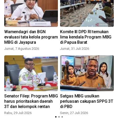
Wamendagri dan BGN
Komite III DPD RI temukan
evaluasi tata kelola program
lima kendala Program MBG
MBG di Jayapura
di Papua Barat
Jumat, 7 Agustus 2026
Jumat, 31 Juli 2026
J
g
Senator Filep: Program MBG
Satgas MBG usulkan
harus prioritaskan daerah
perluasan cakupan SPPG 3T
3T dan kelompok rentan
di PBD
Rabu, 29 Juli 2026
Senin, 27 Juli 2026
K