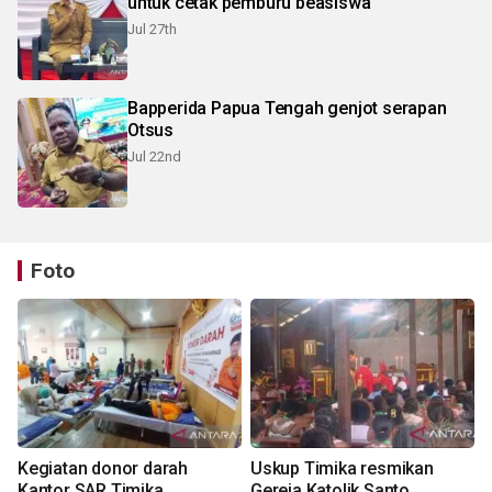
untuk cetak pemburu beasiswa
Jul 27th
Bapperida Papua Tengah genjot serapan
Otsus
Jul 22nd
Foto
Kegiatan donor darah
Uskup Timika resmikan
Kantor SAR Timika
Gereja Katolik Santo