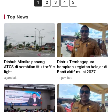
1
2
3
4
5
Top News
Dishub Mimika pasang
Distrik Tembagapura
ATCS di sembilan titik traffic
harapkan kegiatan belajar di
light
Banti aktif mulai 2027
4 jam lalu
13 jam lalu