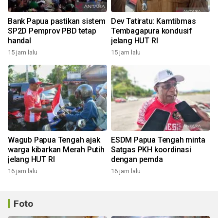
Bank Papua pastikan sistem
Dev Tatiratu: Kamtibmas
SP2D Pemprov PBD tetap
Tembagapura kondusif
handal
jelang HUT RI
15 jam lalu
15 jam lalu
Wagub Papua Tengah ajak
ESDM Papua Tengah minta
warga kibarkan Merah Putih
Satgas PKH koordinasi
jelang HUT RI
dengan pemda
16 jam lalu
16 jam lalu
Foto