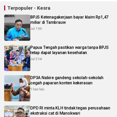
Terpopuler - Kesra
BPJS Ketenagakerjaan bayar klaim Rp1,47
miliar di Tambrauw
Jul 11th
Papua Tengah pastikan warga tanpa BPJS
tetap dapat layanan kesehatan
Jul 21st
DP3A Nabire gandeng sekolah-sekolah
cegah paparan konten kekerasan
1 hari lalu
DPD RI minta KLH tindak tegas perusahaan
ekstraksi cat di Manokwari