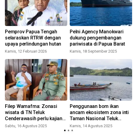
Pemprov Papua Tengah
Pelni Agency Manokwari
selaraskan RTRW dengan
dukung pengembangan
upaya perlindungan hutan
pariwisata di Papua Barat
Kamis, 12 Februari 2026
Kamis, 18 September 2025
S
Filep Wamafma: Zonasi
Penggunaan bom ikan
wisata di TN Teluk
ancam ekosistem zona inti
Cenderawasih perlu kajian
Taman Nasional Teluk
terbuka
Cendrawasih
Sabtu, 16 Agustus 2025
Kamis, 14 Agustus 2025