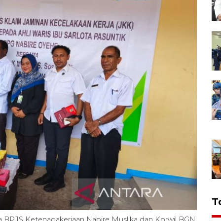
T
a BPJS Ketenagakerjaan Nabire Muslika dan Korwil BGN