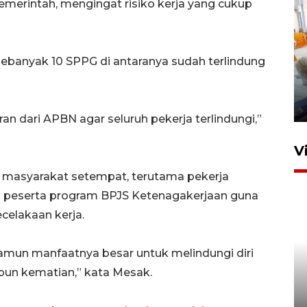
emerintah, mengingat risiko kerja yang cukup
 sebanyak 10 SPPG di antaranya sudah terlindung
Mewujudkan damai di Kwamki
Narama
8 Januari 2026 20:19
n dari APBN agar seluruh pekerja terlindungi,”
V
masyarakat setempat, terutama pekerja
di peserta program BPJS Ketenagakerjaan guna
celakaan kerja.
namun manfaatnya besar untuk melindungi diri
upun kematian,” kata Mesak.
KORMI MIMIKA RUTIN GELAR
"CAR FREE DAY" SETIAP