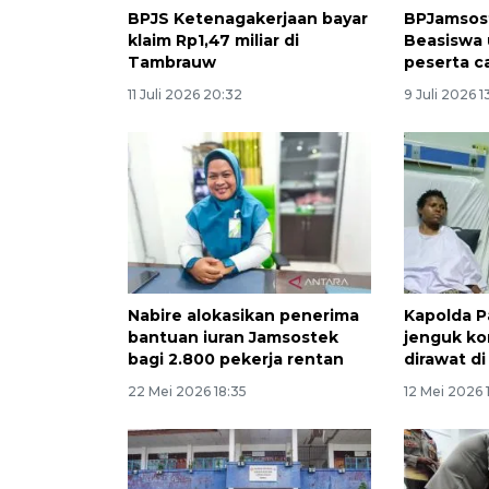
BPJS Ketenagakerjaan bayar
BPJamsos
klaim Rp1,47 miliar di
Beasiswa 
Tambrauw
peserta c
11 Juli 2026 20:32
9 Juli 2026 1
Nabire alokasikan penerima
Kapolda 
bantuan iuran Jamsostek
jenguk k
bagi 2.800 pekerja rentan
dirawat d
22 Mei 2026 18:35
12 Mei 2026 