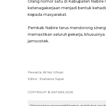
Orang nomor satu di Kabupaten Nabire 
ketenagakerjaan menjadi bentuk kehad
kepada masyarakat.
Pemkab Nabire terus mendorong sinerg
memastikan seluruh pekerja, khususnya
jamsostek.
Pewarta: Ali Nur Ichsan
Editor : Evarianus Supar
COPYRIGHT © ANTARA 2026
Dilarang keras mengambil konten, melakukan crawlin