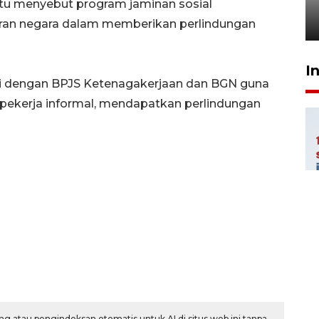
SABTU
itu menyebut program jaminan sosial
29 April 2026 17:04
iran negara dalam memberikan perlindungan
I
i dengan BPJS Ketenagakerjaan dan BGN guna
 pekerja informal, mendapatkan perlindungan
g atau pengindeksan otomatis untuk AI di situs web ini tanpa