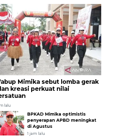
abup Mimika sebut lomba gerak
lan kreasi perkuat nilai
ersatuan
am lalu
BPKAD Mimika optimistis
penyerapan APBD meningkat
di Agustus
1 jam lalu