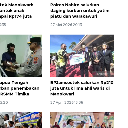
tek Manokwari:
Polres Nabire salurkan
untuk anak
daging kurban untuk yatim
apai Rp174 juta
piatu dan warakawuri
3:35
27 Mei 2026 20:13
Papua Tengah
BPJamsostek salurkan Rp210
orban penembakan
juta untuk lima ahli waris di
i RSMM Timika
Manokwari
15:20
27 April 2026 13:36