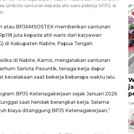
a simbolis santunan kepada ahli waris pekerja SPPG di
an
aan atau BPJAMSOSTEK memberikan santunan
p118 juta kepada ahli waris dari karyawan
) di Kabupaten Nabire, Papua Tengah.
slika di Nabire, Kamis, mengatakan santunan
marhum Sarlota Pasuntik, tenaga kerja dapur
 kecelakaan saat bekerja beberapa waktu lalu.
W
ja
p
rogram BPJS Ketenagakerjaan sejak Januari 2026
tunggal saat hendak berangkat kerja. Selama
1 j
ruh biaya ditanggung BPJS Ketenagakerjaan,”