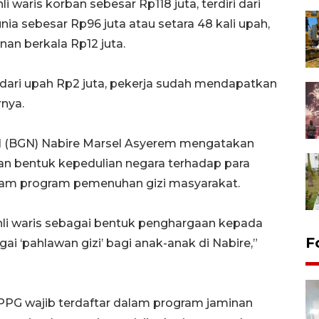
 waris korban sebesar Rp118 juta, terdiri dari
ia sebesar Rp96 juta atau setara 48 kali upah,
an berkala Rp12 juta.
 dari upah Rp2 juta, pekerja sudah mendapatkan
rnya.
al (BGN) Nabire Marsel Asyerem mengatakan
n bentuk kepedulian negara terhadap para
lam program pemenuhan gizi masyarakat.
li waris sebagai bentuk penghargaan kepada
F
i ‘pahlawan gizi’ bagi anak-anak di Nabire,”
PPG wajib terdaftar dalam program jaminan