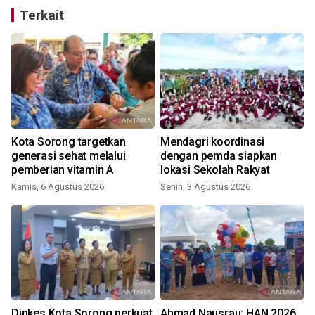
Terkait
r
Kota Sorong targetkan
Mendagri koordinasi
generasi sehat melalui
dengan pemda siapkan
pemberian vitamin A
lokasi Sekolah Rakyat
Kamis, 6 Agustus 2026
Senin, 3 Agustus 2026
R
Dinkes Kota Sorong perkuat
Ahmad Nausrau: HAN 2026