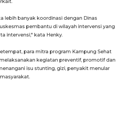
rkait.
ta lebih banyak koordinasi dengan Dinas
uskesmas pembantu di wilayah intervensi yang
ta intervensi," kata Henky.
setempat, para mitra program Kampung Sehat
elaksanakan kegiatan preventif, promotif dan
enangani isu stunting, gizi, penyakit menular
Layanan haji Indonesia
s masyarakat.
semakin memuaskan
2026-08-08 15:00:00