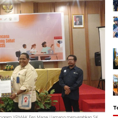
T
Program YPMAK Feri Magai Uamang menyerahkan SK