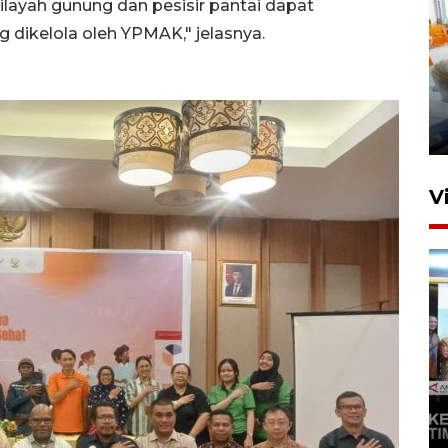
ayah gunung dan pesisir pantai dapat
dikelola oleh YPMAK," jelasnya.
Mewujudkan damai di Kwamki
Narama
8 Januari 2026 20:19
V
KORMI MIMIKA RUTIN GELAR
"CAR FREE DAY" SETIAP
SABTU