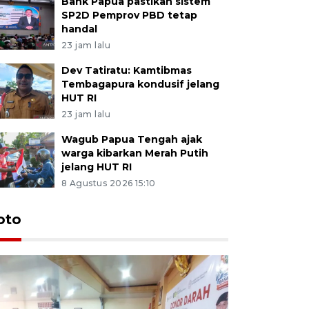
Bank Papua pastikan sistem
SP2D Pemprov PBD tetap
handal
23 jam lalu
Dev Tatiratu: Kamtibmas
Tembagapura kondusif jelang
HUT RI
23 jam lalu
Wagub Papua Tengah ajak
warga kibarkan Merah Putih
jelang HUT RI
8 Agustus 2026 15:10
oto