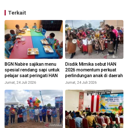
Terkait
h
BGN Nabire sajikan menu
Disdik Mimika sebut HAN
spesial rendang sapi untuk
2026 momentum perkuat
pelajar saat peringati HAN
perlindungan anak di daerah
Jumat, 24 Juli 2026
Jumat, 24 Juli 2026
S