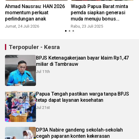
i
Ahmad Nausrau: HAN 2026
Wagub Papua Barat minta
0
momentum perkuat
pemda siapkan generasi
perlindungan anak
muda menuju bonus
demografi
Jumat, 24 Juli 2026
Rabu, 23 Juli 2025
Terpopuler - Kesra
BPJS Ketenagakerjaan bayar klaim Rp1,47
miliar di Tambrauw
Jul 11th
Papua Tengah pastikan warga tanpa BPJS
tetap dapat layanan kesehatan
Jul 21st
DP3A Nabire gandeng sekolah-sekolah
cegah paparan konten kekerasan