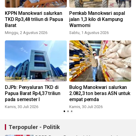
KPPN Manokwari salurkan
Pemkab Manokwari aspal
TKD Rp3,48 triliun di Papua
jalan 1,3 kilo di Kampung
Barat
Warmomi
Minggu, 2 Agustus 2026
Sabtu, 1 Agustus 2026
S
DJPb: Penyaluran TKD di
Bulog Manokwari salurkan
Papua Barat Rp4,37 triliun
2.082,3 ton beras ASN untuk
pada semester I
empat pemda
Kamis, 30 Juli 2026
Kamis, 30 Juli 2026
S
Terpopuler - Politik