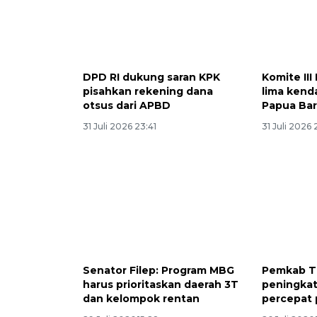
DPD RI dukung saran KPK
Komite II
pisahkan rekening dana
lima kend
otsus dari APBD
Papua Bar
31 Juli 2026 23:41
31 Juli 2026
Senator Filep: Program MBG
Pemkab T
harus prioritaskan daerah 3T
peningkat
dan kelompok rentan
percepat