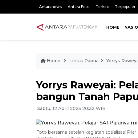
Antaranews
Antara Foto
Terkini
Terpopuler
HOME
NASI
Home
Lintas Papua
Yorrys Rawey
Yorrys Raweyai: Pe
bangun Tanah Pap
Sabtu, 12 April 2025 20:32 WIB
Foto bersama setelah kegiatan sosialisasi Pil