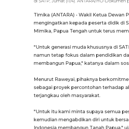
di SATP, Jumat (11/4). ANTARA/HO-Dokumen p
Timika (ANTARA) - Wakil Ketua Dewan P
mengingatkan kepada peserta didik di 
Mimika, Papua Tengah untuk terus me
"Untuk generasi muda khususnya di SATP i
namun tetap fokus dalam pendidikan dan
membangun Papua," katanya dalam sosia
Menurut Raweyai, pihaknya berkomitme
sebagai proyek percontohan terhadap 
terjangkau oleh masyarakat.
"Untuk itu kami minta supaya semua pese
kemudian mengabdikan diri untuk bers
Indonesia membangun Tanah Papua," uj