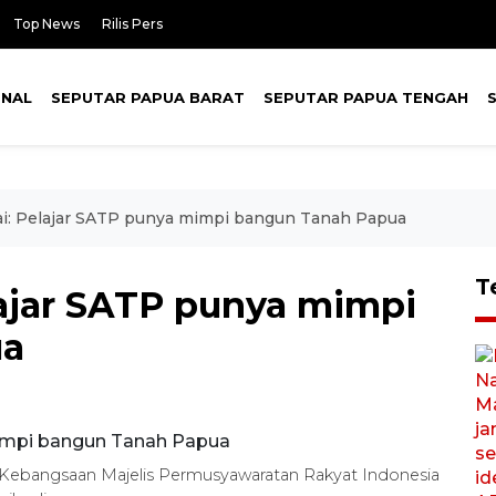
Top News
Rilis Pers
ONAL
SEPUTAR PAPUA BARAT
SEPUTAR PAPUA TENGAH
ai: Pelajar SATP punya mimpi bangun Tanah Papua
T
lajar SATP punya mimpi
ua
ar Kebangsaan Majelis Permusyawaratan Rakyat Indonesia