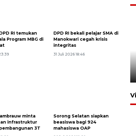
I DPD RI temukan
DPD RI bekali pelajar SMA di
ala Program MBG di
Manokwari cegah krisis
at
integritas
 23:39
31 Juli 2026 18:46
Mewujudkan damai di Kwamki
Narama
8 Januari 2026 20:19
V
ambrauw minta
Sorong Selatan siapkan
an infrastruktur
beasiswa bagi 924
 pembangunan 3T
mahasiswa OAP