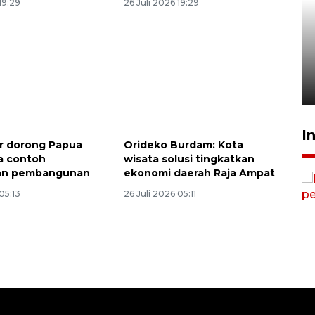
19:29
26 Juli 2026 19:29
KORMI MIMIKA RUTIN GELAR
"CAR FREE DAY" SETIAP
SABTU
29 April 2026 17:04
Memberantas kejahatan
I
r dorong Papua
Orideko Burdam: Kota
jalanan Jakarta
a contoh
wisata solusi tingkatkan
2026-08-05 18:00:00
an pembangunan
ekonomi daerah Raja Ampat
05:13
26 Juli 2026 05:11