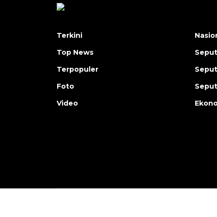
Terkini
Nasio
Top News
Seput
Terpopuler
Seput
Foto
Seput
Video
Ekon
Copyright © ANTARA