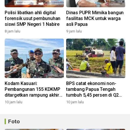
Polisi libatkan ahli digital
Dinas PUPR Mimika bangun
forensik usut pembunuhan
fasilitas MCK untuk warga
siswi SMP Negeri 1 Nabire
asli Papua
8 jam lalu
9 jam lalu
Kodam Kasuari:
BPS catat ekonomi non-
Pembangunan 155 KDKMP
tambang Papua Tengah
ditargetkan rampung akhir
tumbuh 5,45 persen di Q2
Agustus
2026
10 jam lalu
10 jam lalu
Foto