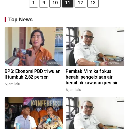
1
9
10
11
12
13
Top News
BPS: Ekonomi PBD triwulan
Pemkab Mimika fokus
II tumbuh 2,82 persen
benahi pengelolaan air
bersih di kawasan pesisir
6 jam lalu
6 jam lalu